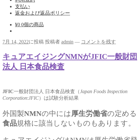
支払い
返金および返品ポリシー
¥
0
0個の商品
7月 14, 2022
に投稿
投稿者
admin
—
コメントを残す
キュアエイジングNMNがJFIC一般財団
法人 日本食品検査
JFIC
一般財団法人 日本食品検査（
Japan Foods Inspection
Corporation
:
JFIC
）は試験分析結果
外国製
NMN
の中には
厚生労働省
の定める
食品
規格に該当しないものもあります。