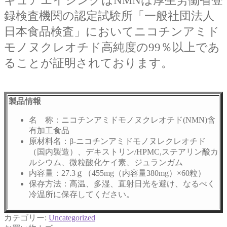
キュアエイジングはNMNは厚生労働省登
録検査機関の認定試験所「一般社団法人
日本食品検査」においてニコチンアミド
モノヌクレオチド高純度の99％以上であ
ることが証明されております。
製品情報
名 称：ニコチンアミドモノヌクレオチド(NMN)含
有加工食品
原材料名：β-ニコチンアミドモノヌレクレオチド
（国内製造）、デキストリン/HPMC,ステアリン酸カ
ルシウム、微粒酸化ケイ素、ジュランガム
内容量：27.3ｇ（455mg（内容量380mg）×60粒）
保存方法：高温、多湿、直射日光を避け、なるべく
冷温所に保存してください。
カテゴリー:
Uncategorized